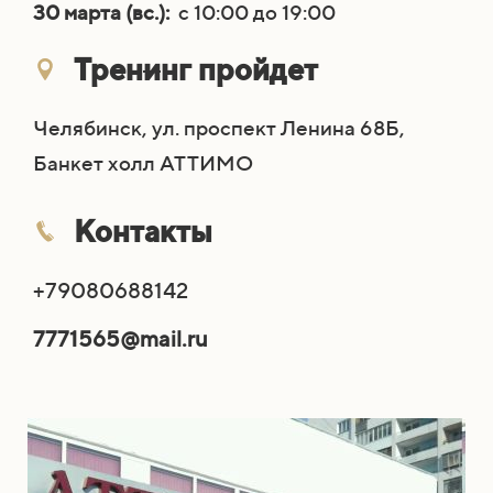
30 марта (вс.):
с 10:00 до 19:00
Трен
и
нг пройдет
Челябинск, ул. проспект Ленина 68Б,
Банкет холл АТТИМО
Контакты
+79080688142
7771565@mail.ru