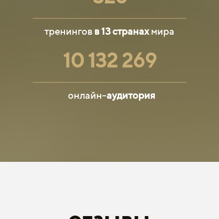
тренингов
в 13 странах
мира
10
132
269
онлайн-
аудитория