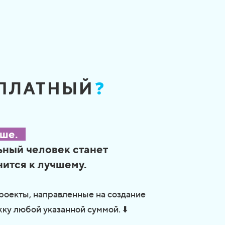
ОПЛАТНЫЙ
❓
чше.
ьный человек станет
нится к лучшему.
роекты, направленные на создание
ку любой указанной суммой. ⬇️