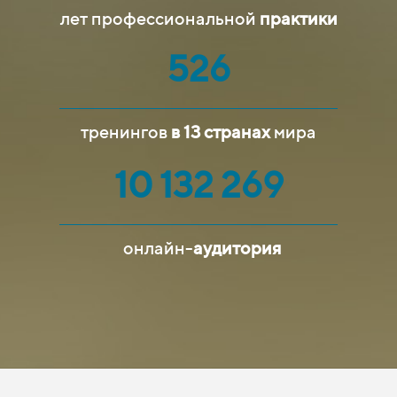
лет профессиональной
практики
526
тренингов
в 13 странах
мира
10
132
269
онлайн-
аудитория